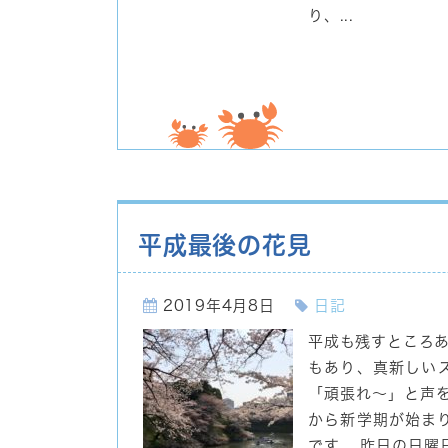
り、...
平成最後の花見
2019年4月8日
日記
平成も残すところあ
もあり、真新しい
「頑張れ～」と声
から新学期が始ま
です。 昨日の日曜