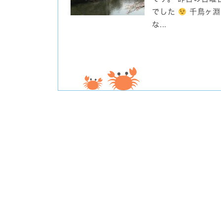
でした
千鳥ヶ淵
な...