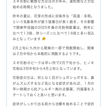
スギ花粉に敏感な方は目のかゆみ、違和感などが出
始める時期となりました。
昨年の夏は、花芽の形成に好条件な「高温・多照」
という気象条件が揃う猛暑日が長く続き、その影響
で関東甲信越の2025年春の花粉飛散量は、例年に
比べて1.3倍、昨シーズンに比べて1.6倍と多い見込
みとなっています
2月上旬に九州から関東の一部で飛散開始し、関東
は２月中旬から本格的に飛散するようです。
スギ花粉のピークは早い所で2月下旬から、ヒノキ
花粉は3月中旬から4月上旬となっています。
花粉症の方は、何となく目がショボショボする、鼻
がムズムズするなど気になる症状があれば、１月の
早い時期から抗アレルギー剤の点眼薬、内服薬をス
タートしておくと良いと思います。
症状がしっかり出る前から治療を始めることで症状