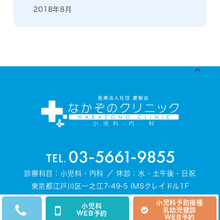
2018年8月
診療科目：小児科・内科 ／ 休診：水・土午後・日祝
東京都江戸川区一之江7-49-5 IMSクレイドル1F
小児科予防接種
小児科
乳幼児健診
WEB予約
© NAKAZONO CLINIC
WEB予約