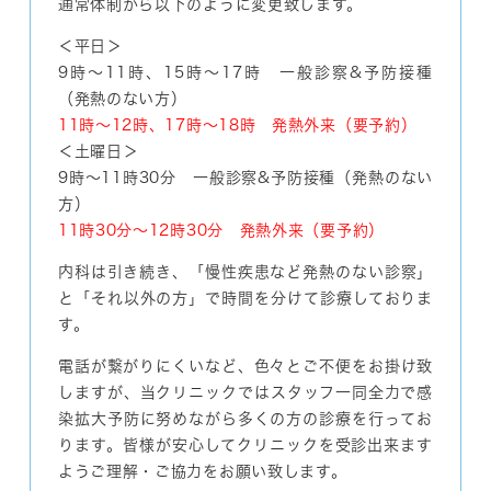
通常体制から以下のように変更致します。
＜平日＞
9時～11時、15時～17時 一般診察&予防接種
（発熱のない方）
11時～12時、17時～18時 発熱外来（要予約）
＜土曜日＞
9時～11時30分 一般診察&予防接種（発熱のない
方）
11時30分～12時30分 発熱外来（要予約）
内科は引き続き、「慢性疾患など発熱のない診察」
と「それ以外の方」で時間を分けて診療しておりま
す。
電話が繋がりにくいなど、色々とご不便をお掛け致
しますが、当クリニックではスタッフ一同全力で感
染拡大予防に努めながら多くの方の診療を行ってお
ります。皆様が安心してクリニックを受診出来ます
ようご理解・ご協力をお願い致します。