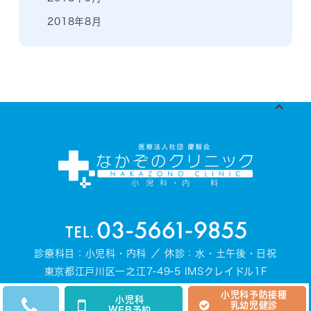
2018年8月
診療科目：小児科・内科 ／ 休診：水・土午後・日祝
東京都江戸川区一之江7-49-5 IMSクレイドル1F
小児科予防接種
小児科
乳幼児健診
WEB予約
© NAKAZONO CLINIC