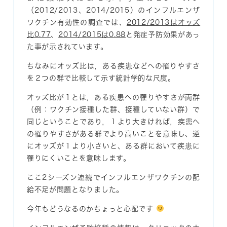
（2012/2013、2014/2015）のインフルエンザ
ワクチン有効性の調査では、
2012/2013はオッズ
比0.77
、
2014/2015は0.88
と発症予防効果があっ
た事が示されています。
ちなみにオッズ比は，ある疾患などへの罹りやすさ
を２つの群で比較して示す統計学的な尺度。
オッズ比が１とは，ある疾患への罹りやすさが両群
（例：ワクチン接種した群、接種していない群）で
同じということであり，１より大きければ，疾患へ
の罹りやすさがある群でより高いことを意味し、逆
にオッズが１より小さいと、ある群において疾患に
罹りにくいことを意味します。
ここ2シーズン連続でインフルエンザワクチンの配
給不足が問題となりました。
今年もどうなるのかちょっと心配です